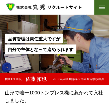
トップページ
メッセージ
品
質
管
理
は
責
任
重
大
で
す
が
丸秀を知る
自
分
で
主
体
と
な
っ
て
進
め
ら
れ
ま
す
仕事を知る
先輩社員インタビュー
佐藤 拓也
検査1班 班長
2010年入社 山形県立南陽高等学校出身
募集要項
山形で唯一1000トンプレス機に惹かれて入社
株式会社丸秀ホームページ
しました。