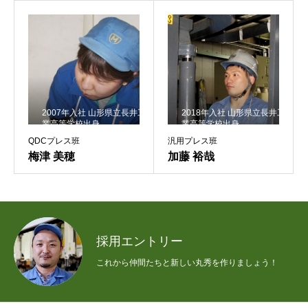
2007年入社 山形県立長井工
2018年入社 山形県立長井工
業高等学校出身
業高等学校出身
QDCプレス班
汎用プレス班
梅津 美穂
加藤 裕哉
採用エントリー
これから仲間たちと新しい丸秀を作りましょう！