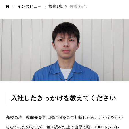
インタビュー
検査1班
佐藤 拓也
トップページ
メッセージ
丸秀を知る
仕事を知る
先輩社員イ
入社したきっかけを教えてください
高校の時、就職先を選ぶ際に何を見て判断したらいいか全然わか
らなかったのですが、色々調べた上で山形で唯一1000トンプレ