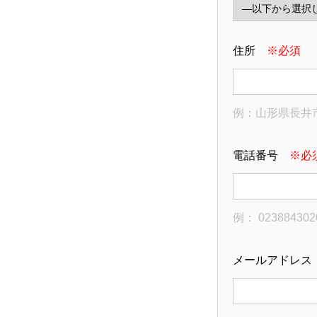
住所
※必須
例：山形県長井
電話番号
※必
例： 023884302
メールアドレ