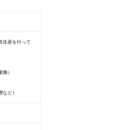
性生産を行って
業務）
理など）