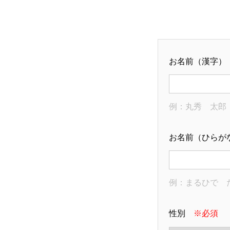
お名前（漢字
例：丸秀 太郎
お名前（ひら
例：まるひで 
性別
※必須