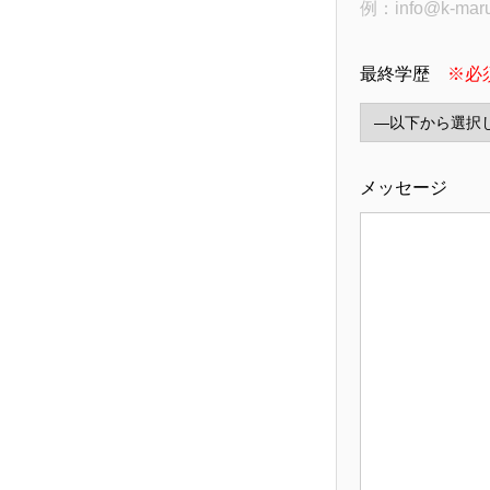
例：info@k-maruh
最終学歴
※必
メッセージ