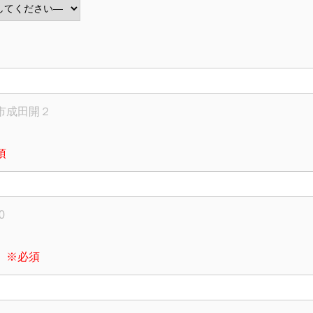
市成田開２
須
0
ス
※必須